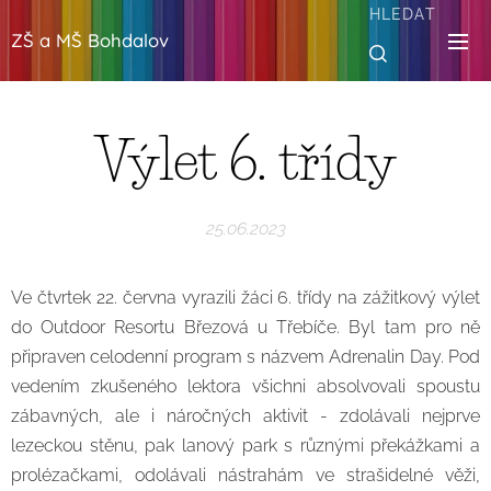
HLEDAT
ZŠ a MŠ Bohdalov
Výlet 6. třídy
25.06.2023
Ve čtvrtek 22. června vyrazili žáci 6. třídy na zážitkový výlet
do Outdoor Resortu Březová u Třebíče. Byl tam pro ně
připraven celodenní program s názvem Adrenalin Day. Pod
vedením zkušeného lektora všichni absolvovali spoustu
zábavných, ale i náročných aktivit - zdolávali nejprve
lezeckou stěnu, pak lanový park s různými překážkami a
prolézačkami, odolávali nástrahám ve strašidelné věži,