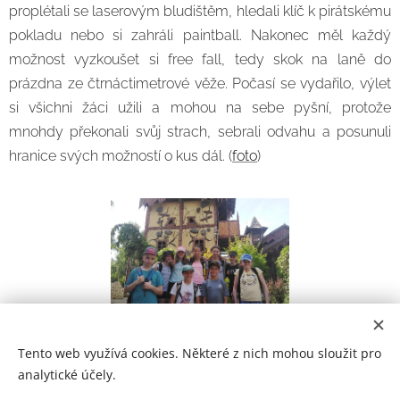
proplétali se laserovým bludištěm, hledali klíč k pirátskému
pokladu nebo si zahráli paintball. Nakonec měl každý
možnost vyzkoušet si free fall, tedy skok na laně do
prázdna ze čtrnáctimetrové věže. Počasí se vydařilo, výlet
si všichni žáci užili a mohou na sebe pyšní, protože
mnohdy překonali svůj strach, sebrali odvahu a posunuli
hranice svých možností o kus dál. (
foto
)
Tento web využívá cookies. Některé z nich mohou sloužit pro
analytické účely.
Prohlášení o přístupnosti