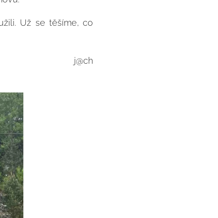
užili. Už se těšíme, co
j@ch