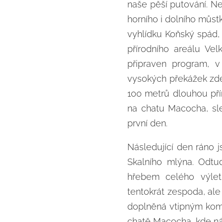
naše pěší putování. Ne
horního i dolního můst
vyhlídku Koňský spád,
přírodního areálu Ve
připraven program, v
vysokých překážek zdej
100 metrů dlouhou přír
na chatu Macocha, sl
první den.
Následující den ráno 
Skalního mlýna. Odtu
hřebem celého výlet
tentokrát zespoda, ale
doplněná vtipným kome
chatě Macocha, kde ná