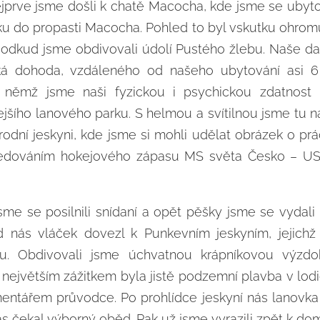
jprve jsme došli k chatě Macocha, kde jsme se ubytov
ku do propasti Macocha. Pohled to byl vskutku ohromují
 odkud jsme obdivovali údolí Pustého žlebu. Naše da
lká dohoda, vzdáleného od našeho ubytování asi 
 němž jsme naši fyzickou i psychickou zdatnost pr
šího lanového parku. S helmou a svítilnou jsme tu nav
odní jeskyni, kde jsme si mohli udělat obrázek o pr
edováním hokejového zápasu MS světa Česko – USA
jsme se posilnili snídaní a opět pěšky jsme se vydal
d nás vláček dovezl k Punkevním jeskyním, jejichž 
u. Obdivovali jsme úchvatnou krápníkovou výzd
 největším zážitkem byla jistě podzemní plavba v lo
ntářem průvodce. Po prohlídce jeskyní nás lanovka
s čekal výborný oběd. Pak už jsme vyrazili zpět k do