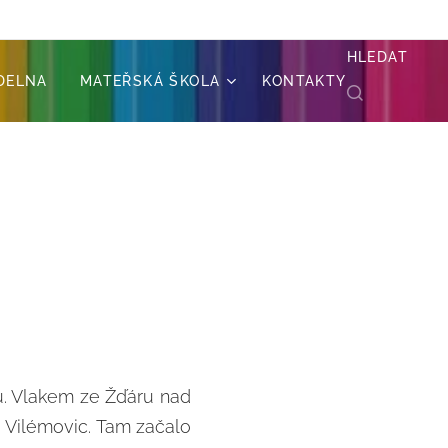
HLEDAT
ÍDELNA
MATEŘSKÁ ŠKOLA
KONTAKTY
su. Vlakem ze Žďáru nad
 Vilémovic. Tam začalo