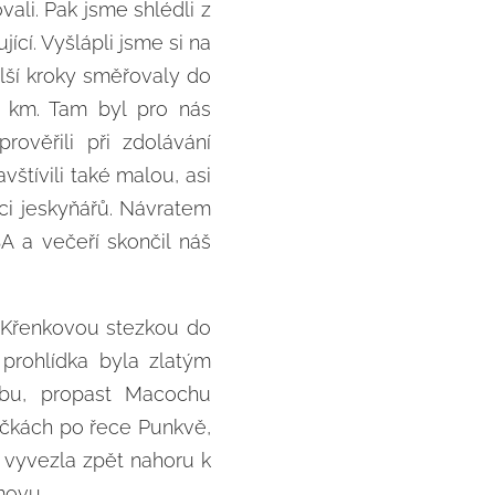
ali. Pak jsme shlédli z
cí. Vyšlápli jsme si na
lší kroky směřovaly do
6 km. Tam byl pro nás
ověřili při zdolávání
štívili také malou, asi
áci jeskyňářů. Návratem
 a večeří skončil náš
i Křenkovou stezkou do
prohlídka byla zlatým
obu, propast Macochu
dičkách po řece Punkvě,
 vyvezla zpět nahoru k
movu.