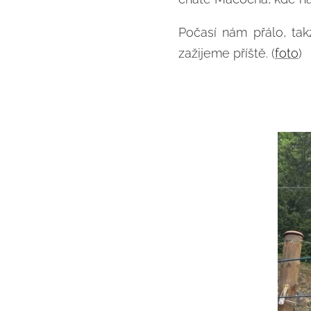
Počasí nám přálo, takž
zažijeme příště. (
foto
)