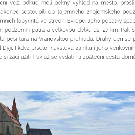
ční věž, odkud měli pěkný výhled na město, prošli 
akonec sestoupili do tajemného znojemského podze
mních labyrintů ve střední Evropě. Jeho počátky spada
yři podzemní patra a celkovou délku asi 27 km. Pak 
a pěší túra na Vranovskou přehradu. Druhý den se p
Dyjí. I když pršelo, návštěvu zámku i jeho venkovní
si žáci užili. Pak už se vydali na zpáteční cestu domů