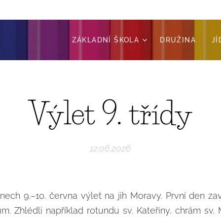
ZÁKLADNÍ ŠKOLA
DRUŽINA
J
Výlet 9. třídy
12.06.2026
nech 9.–10. června výlet na jih Moravy. První den zav
um. Zhlédli například rotundu sv. Kateřiny, chrám sv. 