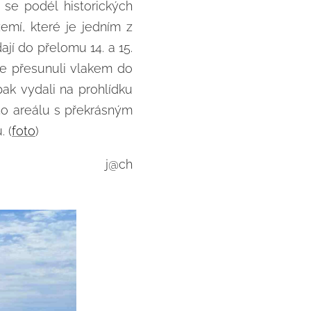
se podél historických
mí, které je jedním z
jí do přelomu 14. a 15.
se přesunuli vlakem do
ak vydali na prohlídku
ho areálu s překrásným
. (
foto
)
j@ch