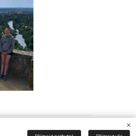
Přijmout nezbytné
Přijmout vše