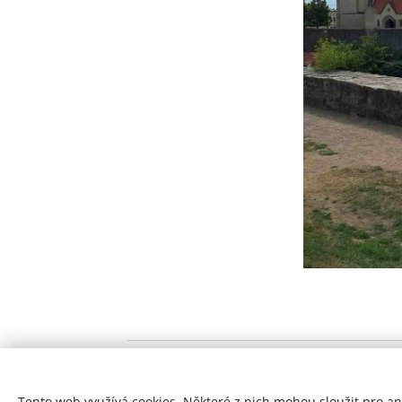
Tento web využívá cookies. Některé z nich mohou sloužit pro ana