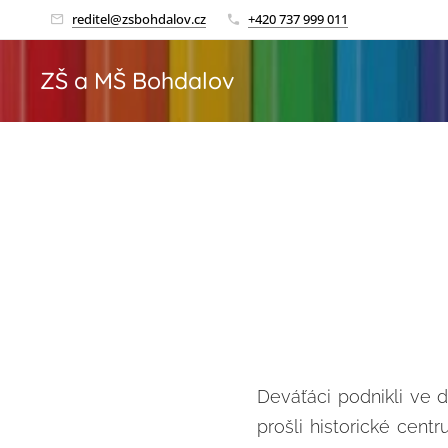
reditel@zsbohdalov.cz
+420 737 999 011
ZŠ a MŠ Bohdalov
Deváťáci podnikli ve d
prošli historické centr