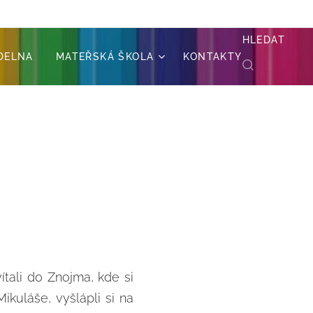
HLEDAT
ÍDELNA
MATEŘSKÁ ŠKOLA
KONTAKTY
ítali do Znojma, kde si
Mikuláše, vyšlápli si na