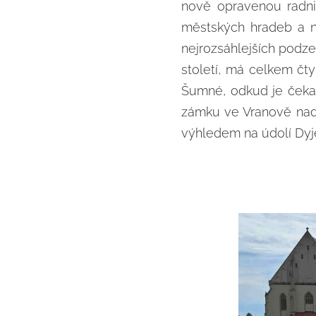
nově opravenou radni
městských hradeb a n
nejrozsáhlejších podze
století, má celkem čt
Šumné, odkud je čekal
zámku ve Vranově nad 
výhledem na údolí Dyje 