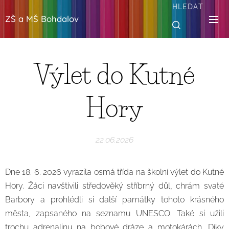
HLEDAT
ZŠ a MŠ Bohdalov
Výlet do Kutné
Hory
22.06.2026
Dne 18. 6. 2026 vyrazila osmá třída na školní výlet do Kutné
Hory. Žáci navštívili středověký stříbrný důl, chrám svaté
Barbory a prohlédli si další památky tohoto krásného
města, zapsaného na seznamu UNESCO. Také si užili
trochu adrenalinu na bobové dráze a motokárách. Díky