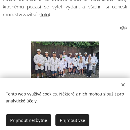
krásnému počasí se výlet vydařil a všichni si odnesli
množství zážitků. (
foto
)
h@k
Tento web využívá cookies. Některé z nich mohou sloužit pro
analytické účely.
Prohlášení o přístupnosti
Přijmout nezbytné
Přijmout vše
2021
Cookies