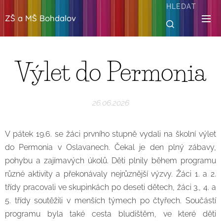
HLEDAT
ZŠ a MŠ Bohdalov
Výlet do Permonia
26.06.2026
V pátek 19.6. se žáci prvního stupně vydali na školní výlet
do Permonia v Oslavanech. Čekal je den plný zábavy,
pohybu a zajímavých úkolů. Děti plnily během programu
různé aktivity a překonávaly nejrůznější výzvy. Žáci 1. a 2.
třídy pracovali ve skupinkách po deseti dětech, žáci 3., 4. a
5. třídy soutěžili v menších týmech po čtyřech. Součástí
programu byla také cesta bludištěm, ve které děti