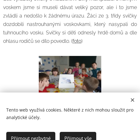
voskem jsme si museli dávat veliký pozor, ale i to jsme
zvládli a nedošlo k žádnému úrazu. Žáci ze 3. třídy svíčky
dozdobili nastrouhanými voskovkami, který nasypali do
tuhnoucího vosku. Svíčky si děti odnesly hrdě domů a dle
ohlasu rodičů se dílo povedlo. (
foto
)
Tento web využívá cookies. Některé z nich mohou sloužit pro
analytické účely.
Prohlášení o přístupnosti
Přijmout nezbytné
Přijmout vše
2021
Cookies