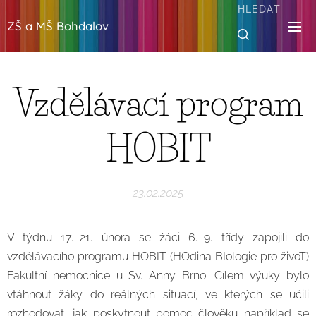
HLEDAT
ZŠ a MŠ Bohdalov
Vzdělávací program
HOBIT
23.02.2025
V týdnu 17.–21. února se žáci 6.–9. třídy zapojili do
vzdělávacího programu HOBIT (HOdina BIologie pro živoT)
Fakultní nemocnice u Sv. Anny Brno. Cílem výuky bylo
vtáhnout žáky do reálných situací, ve kterých se učili
rozhodovat, jak poskytnout pomoc člověku například se