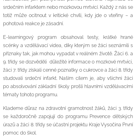
srdečním infarktem nebo mozkovou mrtvicí. Každý z nás se
totiž může ocitnout v kritické chvíli, kdy jde o vteřiny – a
pohotová reakce je zásadní.
E-learningový program obsahoval testy, krátké hrané
scénky a vzdělávací videa, díky kterým se žáci seznámili s
příznaky tak, jak mohou vypadat v reálném životě. Žáci 6. a
9. třídy se dozvěděli důležité informace o mozkové mrtvici,
žáci 7. třídy získali cenné poznatky o cukrovce a žáci 8. třídy
studovali srdeční infarkt. Naším cílem je, aby všichni žáci
po absolvování základní školy prošli hlavními vzdělávacími
tématy tohoto programu.
Klademe důraz na zdravotní gramotnost žáků, žáci 3. třídy
se každoročně zapojují do programu Prevence dětských
úrazů a žáci 8. třídy se účastní projektu Kraje Vysočina První
pomoc do škol.