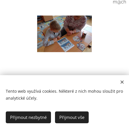
m@ch
Tento web využívá cookies. Některé z nich mohou sloužit pro
analytické účely.
Prohlášení o přístupnosti
Přijmout nezbytné
Přijmout vše
2021
Cookies