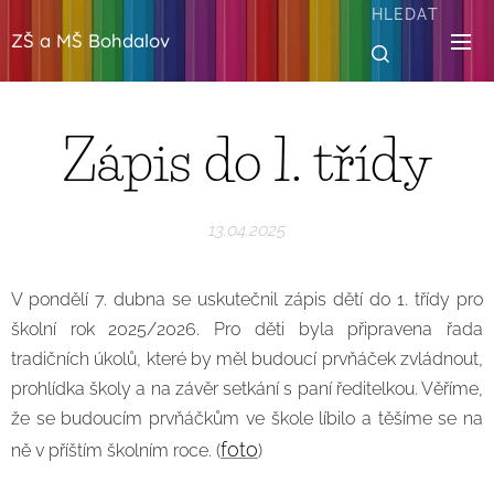
HLEDAT
ZŠ a MŠ Bohdalov
Zápis do 1. třídy
13.04.2025
V pondělí 7. dubna se uskutečnil zápis dětí do 1. třídy pro
školní rok 2025/2026. Pro děti byla připravena řada
tradičních úkolů, které by měl budoucí prvňáček zvládnout,
prohlídka školy a na závěr setkání s paní ředitelkou. Věříme,
že se budoucím prvňáčkům ve škole líbilo a těšíme se na
foto
ně v příštím školním roce. (
)