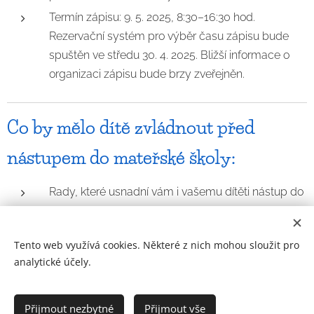
Termín zápisu: 9. 5. 2025, 8:30–16:30 hod.
Rezervační systém pro výběr času zápisu bude
spuštěn ve středu 30. 4. 2025. Bližší informace o
organizaci zápisu bude brzy zveřejněn.
Co by mělo dítě zvládnout před
nástupem do mateřské školy:
Rady, které usnadní vám i vašemu dítěti nástup do
školky naleznete
zde
.
Tento web využívá cookies. Některé z nich mohou sloužit pro
analytické účely.
Prohlášení o přístupnosti
Přijmout nezbytné
Přijmout vše
2021
Cookies